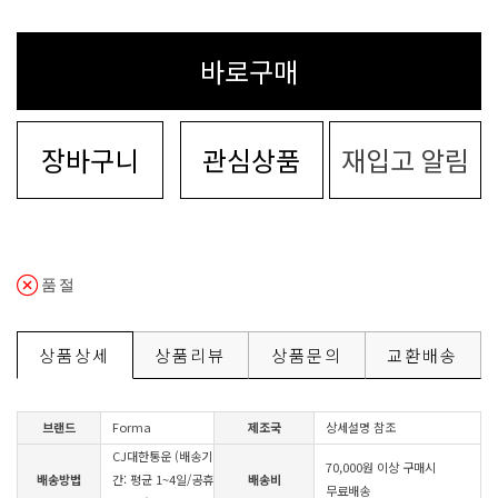
바로구매
장바구니
관심상품
재입고 알림
품절
상품상세
상품리뷰
상품문의
교환배송
브랜드
Forma
제조국
상세설명 참조
CJ대한통운 (배송기
70,000원 이상 구매시
배송방법
간: 평균 1~4일/공휴
배송비
무료배송