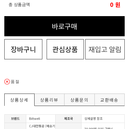
0
원
총 상품금액
바로구매
장바구니
관심상품
재입고 알림
품절
상품상세
상품리뷰
상품문의
교환배송
브랜드
Biltwell
제조국
상세설명 참조
CJ대한통운 (배송기
70,000원 이상 구매시