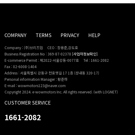
COMPANY
TERMS
PRIVACY
HELP
Company : (주)브리즈업
CEO : 장용준,강도호
Business Registration No : 369-87-02378
[사업자정보확인]
E-commerce Permit : 제2022-서울강동-0077호
Tel : 1661-2082
Fax : 02-6008-1404
Address : 서울특별시 강동구 천호옛길 17 1층 (성내동 320-17)
Personal information Manager : 황준하
E-mail : wowmotors123@naver.com
Copyright 2024. e-wowmotors Inc. All rights reserved. (with LOGNET)
CUSTOMER SERVICE
1661-2082