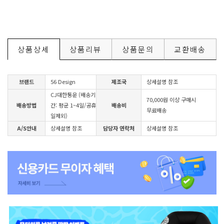
상품상세
상품리뷰
상품문의
교환배송
브랜드
56 Design
제조국
상세설명 참조
CJ대한통운 (배송기
70,000원 이상 구매시
배송방법
간: 평균 1~4일/공휴
배송비
무료배송
일제외)
A/S안내
상세설명 참조
담당자 연락처
상세설명 참조