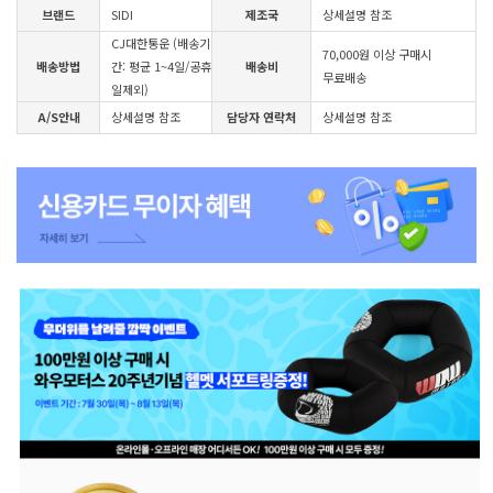
브랜드
SIDI
제조국
상세설명 참조
CJ대한통운 (배송기
70,000원 이상 구매시
배송방법
간: 평균 1~4일/공휴
배송비
무료배송
일제외)
A/S안내
상세설명 참조
담당자 연락처
상세설명 참조