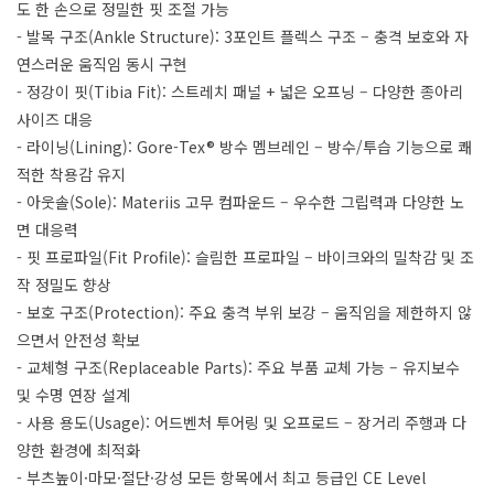
도 한 손으로 정밀한 핏 조절 가능
- 발목 구조(Ankle Structure): 3포인트 플렉스 구조 – 충격 보호와 자
연스러운 움직임 동시 구현
- 정강이 핏(Tibia Fit): 스트레치 패널 + 넓은 오프닝 – 다양한 종아리
사이즈 대응
- 라이닝(Lining): Gore-Tex® 방수 멤브레인 – 방수/투습 기능으로 쾌
적한 착용감 유지
- 아웃솔(Sole): Materiis 고무 컴파운드 – 우수한 그립력과 다양한 노
면 대응력
- 핏 프로파일(Fit Profile): 슬림한 프로파일 – 바이크와의 밀착감 및 조
작 정밀도 향상
- 보호 구조(Protection): 주요 충격 부위 보강 – 움직임을 제한하지 않
으면서 안전성 확보
- 교체형 구조(Replaceable Parts): 주요 부품 교체 가능 – 유지보수
및 수명 연장 설계
- 사용 용도(Usage): 어드벤처 투어링 및 오프로드 – 장거리 주행과 다
양한 환경에 최적화
- 부츠높이·마모·절단·강성 모든 항목에서 최고 등급인 CE Level