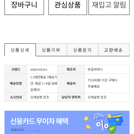
장바구니
관심상품
재입고 알림
상품상세
상품리뷰
상품문의
교환배송
브랜드
alpinestars
제조국
방글라데시
CJ대한통운 (배송기
70,000원 이상 구매시
배송방법
간: 평균 1~4일/공휴
배송비
무료배송
일제외)
A/S안내
상세설명 참조
담당자 연락처
상세설명 참조