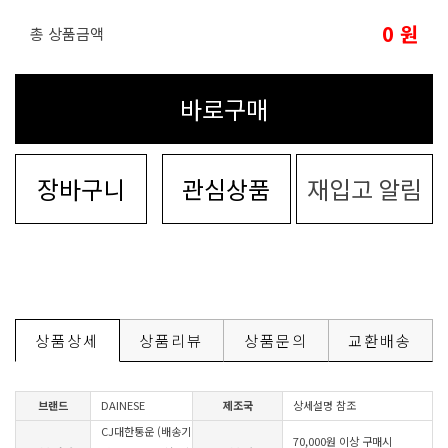
0
원
총 상품금액
바로구매
장바구니
관심상품
재입고 알림
상품상세
상품리뷰
상품문의
교환배송
브랜드
DAINESE
제조국
상세설명 참조
CJ대한통운 (배송기
70,000원 이상 구매시