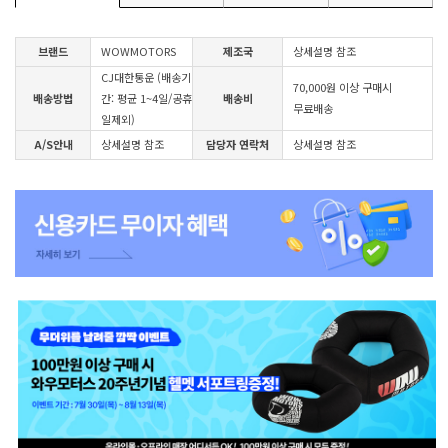
브랜드
WOWMOTORS
제조국
상세설명 참조
CJ대한통운 (배송기
70,000원 이상 구매시
배송방법
간: 평균 1~4일/공휴
배송비
무료배송
일제외)
A/S안내
상세설명 참조
담당자 연락처
상세설명 참조