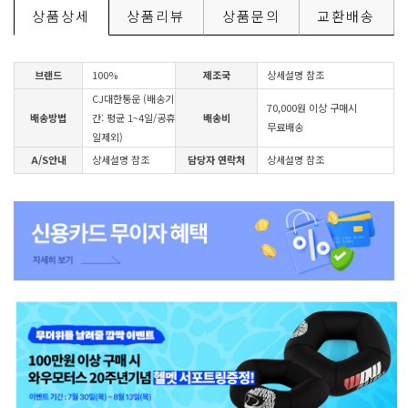
상품상세
상품리뷰
상품문의
교환배송
브랜드
100%
제조국
상세설명 참조
CJ대한통운 (배송기
70,000원 이상 구매시
배송방법
간: 평균 1~4일/공휴
배송비
무료배송
일제외)
A/S안내
상세설명 참조
담당자 연락처
상세설명 참조