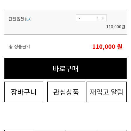
-
+
단일옵션
[
EA
]
110,000
원
110,000
원
총 상품금액
바로구매
장바구니
관심상품
재입고 알림