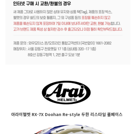
아라이헬멧 RX-7X Doohan Re-style 두한 리스타일 풀페이스