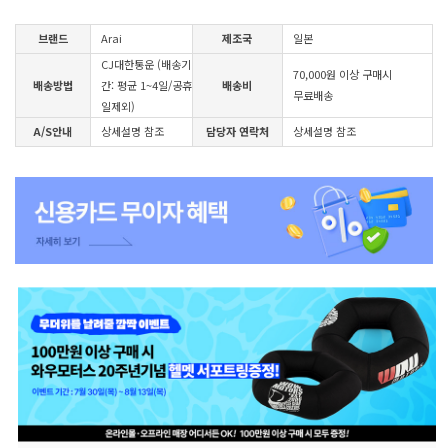
브랜드
Arai
제조국
일본
CJ대한통운 (배송기
70,000원 이상 구매시
배송방법
간: 평균 1~4일/공휴
배송비
무료배송
일제외)
A/S안내
상세설명 참조
담당자 연락처
상세설명 참조