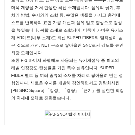
보다도 인장 강도, 압축 강도 모두 40% 높은 특수유리섬유로
더욱 개량을 거쳐 탄생한 최신 소재입니다.
섬유의 굵기, 후
처리 방법, 수지와의 조합 등, 수많은 샘플을 가지고 충격테
스트를 반복하여 표면 가공 개선과 섬유 밀도 향상으로 강성
을 높였습니다.
복합 소재로 조합되어, 비중이 가벼운 유기조
재 AR매트(내부 소재)도 최신 SUPER FIBER와 밀착성이 높
은 것으로 개선, NET 구조로 쌓아올린 SNC로서 강도를 높인
최강 모체입니다.
또한 F-1 바이저 파넬에도 사용되는 유기계섬유 중 최고의
레벨 인장강도·탄성률을 가진 특수 섬유입니다. SUPER
FIBER 벨트 등 여러 종류의 소재를 차례로 쌓아올려 만든 성
형입니다. 새로운 수지를 개발해 강인하면서도 경량화시킨
[PB-SNC Square] 「강성」「경량」「끈기」를 실현한 최강
의 차세대 모체로 진화했습니다.