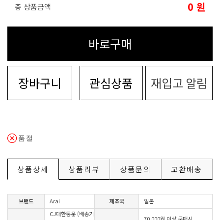
0
원
총 상품금액
바로구매
장바구니
관심상품
재입고 알림
품절
상품상세
상품리뷰
상품문의
교환배송
브랜드
Arai
제조국
일본
CJ대한통운 (배송기
70,000원 이상 구매시