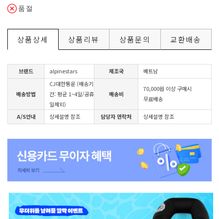
품절
상품상세
상품리뷰
상품문의
교환배송
브랜드
alpinestars
제조국
베트남
CJ대한통운 (배송기
70,000원 이상 구매시
배송방법
간: 평균 1~4일/공휴
배송비
무료배송
일제외)
A/S안내
상세설명 참조
담당자 연락처
상세설명 참조