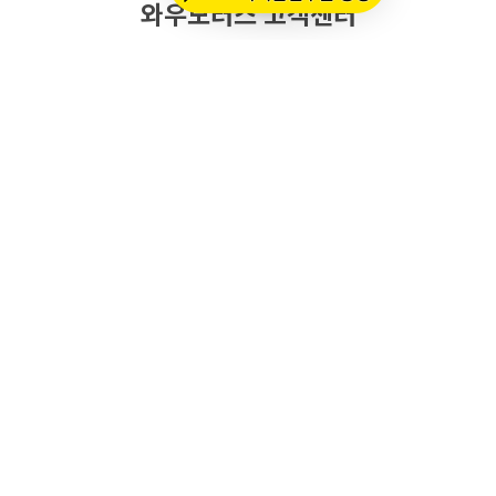
와우모터스 고객센터
1661-2082
온라인몰 ARS 1번
오프라인 ARS 2번
주문배송조회
세나 블루투스 정품 등록
세나 A/S 접수
알파인스타즈 정품등록
오프라인 매장 영업 시간
메인 시즌 (3월 ~ 11월)
평일: 10:00 ~ 20:00
토요일·공휴일: 10:00 ~ 18:00