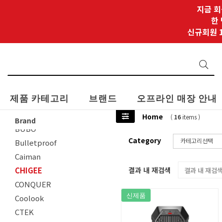
BIKEDALIN
지금 회
Biltwell
한
신규회원 1
blueshark
BOGO
BOWTEX
BRENO
BROGER
제품 카테고리
브랜드
오프라인 매장 안내
BROWNER
BROX
Home
(
16
items )
Brand
BUBO
Category
Bulletproof
Caiman
CHIGEE
결과 내 재검색
CONQUER
신제품
Coolook
CTEK