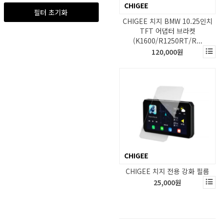
GRID Performance
CHIGEE
필터 초기화
HANMI
CHIGEE 치지 BMW 10.25인치
Heat Master
TFT 어댑터 브라켓
(K1600/R1250RT/R...
HEDON
120,000원
helstons
HENLYBEGINS
HIT AIR
HJC
HOLYFREEDOM
HOXY
HUFSLOW
JMOTORS
CHIGEE
klim
CHIGEE 치지 전용 강화 필름
KNOX
25,000원
KOMINE
KYT