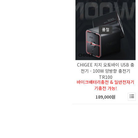
LAYEREDWORKS
LAZER
Liberty
LS2
품절
MAXLER
MDS
MERLIN
CHIGEE
MOTOstk
CHIGEE 치지 오토바이 USB 충
전기 - 100W 양방향 충전기
MOTUL
TR100
MOVINS.R
바이크배터리충전 & 일반전자기
기충전 가능!
MT
189,000원
NANNINI
NAROO MASK
NEXX
NOLAN (X-Lite)
NORTH OF BERLIN