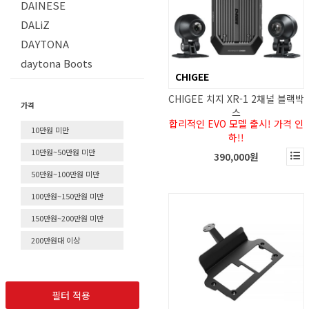
DAINESE
DALiZ
DAYTONA
daytona Boots
CHIGEE
DEEHON
CHIGEE 치지 XR-1 2채널 블랙박
EASY VIEW
가격
스
EDIROT
합리적인 EVO 모델 출시! 가격 인
10만원 미만
하!!
elf
10만원~50만원 미만
390,000원
etc
50만원~100만원 미만
EUDOXIE
100만원~150만원 미만
FACTORY M
Falco
150만원~200만원 미만
Fasthouse
200만원대 이상
Forma
FREEZE TECH
GLOBAL VISION
필터 적용