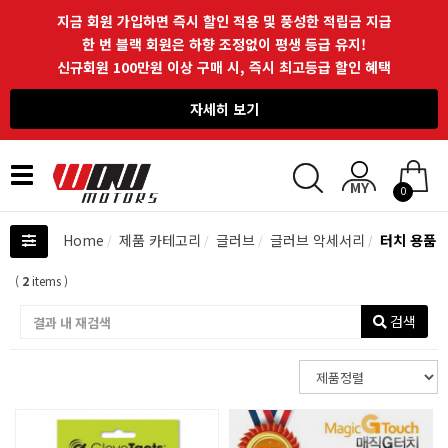
지금 회원 가입하면 즉시 할인 적용 및 풍성한 적립금 지급
한 번 블랙 회원은 하향 조정없이 평생 등급 유지!
신규회원 100만원 이상 구매 시, 즉시 최고등급 할인 혜택
자세히 보기
Toggle
0
navigation
Home
제품 카테고리
글러브
글러브 악세서리
터치 용품
(
2
items )
검색