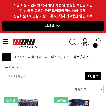
지금 회원 가입하면 즉시 할인 적용 및 풍성한 적립금 지급
한 번 블랙 회원은 하향 조정없이 평생 등급 유지!
신규회원 100만원 이상 구매 시, 즉시 최고등급 할인 혜택
자세히 보기
Toggle
0
navigation
Home
제품 카테고리
마스크 / 버프
버프 / 마스크
(
113
items )
검색
신제품
신제품