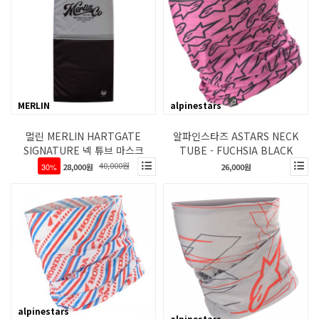
MERLIN
alpinestars
멀린 MERLIN HARTGATE
알파인스타즈 ASTARS NECK
SIGNATURE 넥 튜브 마스크
TUBE - FUCHSIA BLACK
40,000원
30%
28,000원
26,000원
alpinestars
alpinestars