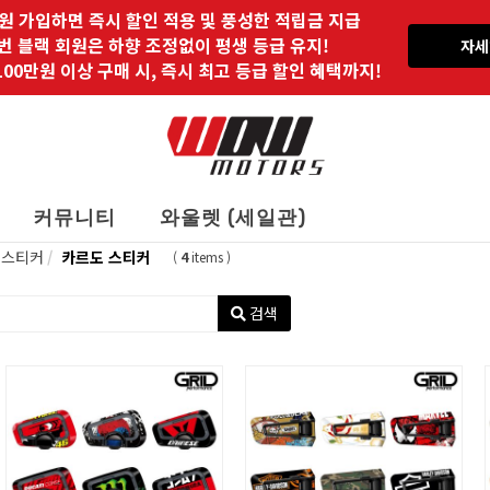
원 가입하면 즉시 할인 적용 및 풍성한 적립금 지급
 번 블랙 회원은 하향 조정없이 평생 등급 유지!
자세
00만원 이상 구매 시, 즉시 최고 등급 할인 혜택까지!
커뮤니티
와울렛 (세일관)
스티커
카르도 스티커
(
4
items )
검색