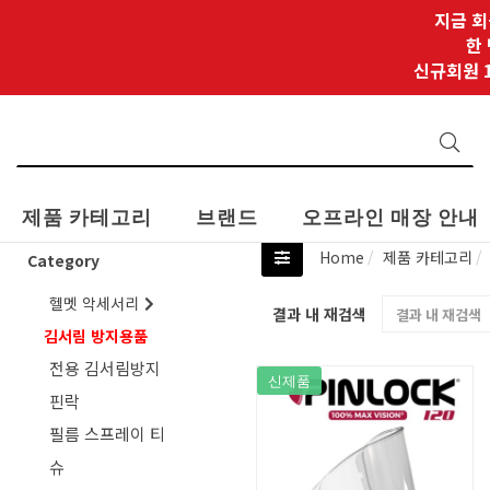
지금 회
한
신규회원 1
제품 카테고리
브랜드
오프라인 매장 안내
Home
제품 카테고리
Category
헬멧 악세서리
결과 내 재검색
김서림 방지용품
전용 김서림방지
신제품
핀락
필름 스프레이 티
슈