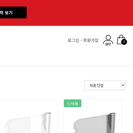
히 보기
로그인
·
회원가입
0
신제품