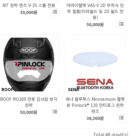
MT 핀락 렌즈 V-25 스톰 전용
아라이헬멧 VAS-V 2D 부착식 핀
락 필름(미러쉴드 및 2D 쉴드 전
30,000원
용)
50,000원
ROOF
SENA
ROOF RO200 전용 김서림 방지
세나 블루투스 Momentum 헬멧
핀락
용 Pinlock® 120 안티포그 핀락
렌즈
50,000원
36,300원
Total 48 result(s)