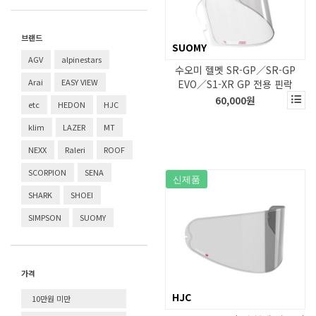
브랜드
SUOMY
AGV
alpinestars
수오미 헬멧 SR-GP／SR-GP
Arai
EASY VIEW
EVO／S1-XR GP 전용 핀락
60,000원
etc
HEDON
HJC
klim
LAZER
MT
NEXX
Raleri
ROOF
SCORPION
SENA
신제품
SHARK
SHOEI
SIMPSON
SUOMY
가격
HJC
10만원 미만