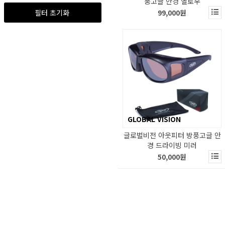
풍고글 안경 옐로우
LS2
99,000원
필터 초기화
MAXLER
MDS
MERLIN
MOTOstk
MOTUL
MOVINS.R
MT
NANNINI
GLOBAL VISION
NAROO MASK
글로벌비전 아웃피터 방풍고글 안
NEXX
경 드라이빙 미러
50,000원
NOLAN (X-Lite)
NORTH OF BERLIN
NOVAC
OJ
PEAK DESIGN