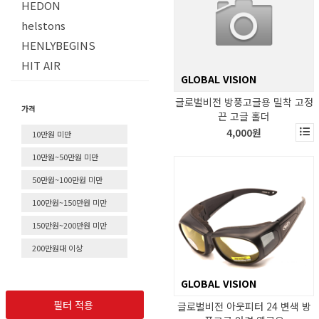
HEDON
helstons
HENLYBEGINS
HIT AIR
GLOBAL VISION
HJC
글로벌비전 방풍고글용 밀착 고정
HOLYFREEDOM
가격
끈 고글 홀더
HOXY
4,000원
10만원 미만
HUFSLOW
10만원~50만원 미만
JMOTORS
50만원~100만원 미만
klim
100만원~150만원 미만
KNOX
KOMINE
150만원~200만원 미만
KYT
200만원대 이상
LAYEREDWORKS
GLOBAL VISION
LAZER
Liberty
필터 적용
글로벌비전 아웃피터 24 변색 방