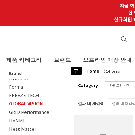
daytona Boots
지금 회
DEEHON
한
신규회원 1
EASY VIEW
EDIROT
elf
etc
EUDOXIE
제품 카테고리
브랜드
오프라인 매장 안내
FACTORY M
Falco
Home
(
14
items )
Brand
Fasthouse
Category
Forma
FREEZE TECH
GLOBAL VISION
결과 내 재검색
GRID Performance
HANMI
Heat Master