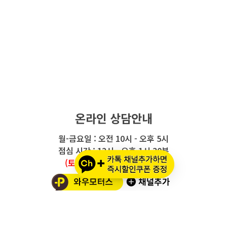
온라인 상담안내
월-금요일 : 오전 10시 - 오후 5시
점심 시간 : 12시 - 오후 1시 30분
(토요일/공휴일/일요일 휴무)
와우모터스 고객센터