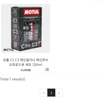
품절
MOTUL
모튤 C1 C3 체인클리너 체인루브
오프로드용 세트 150ml
35,000원
Total 7 result(s)
«
1
»