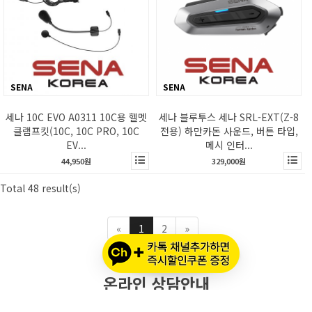
SENA
SENA
세나 10C EVO A0311 10C용 헬멧
세나 블루투스 세나 SRL-EXT(Z-8
클램프킷(10C, 10C PRO, 10C
전용) 하만카돈 사운드, 버튼 타입,
EV...
메시 인터...
44,950원
329,000원
Total 48 result(s)
«
1
2
»
온라인 상담안내
월-금요일 : 오전 10시 - 오후 5시