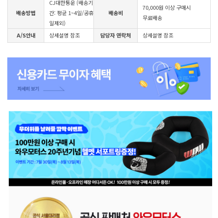
CJ대한통운 (배송기
70,000원 이상 구매시
배송방법
간: 평균 1~4일/공휴
배송비
무료배송
일제외)
A/S안내
상세설명 참조
담당자 연락처
상세설명 참조