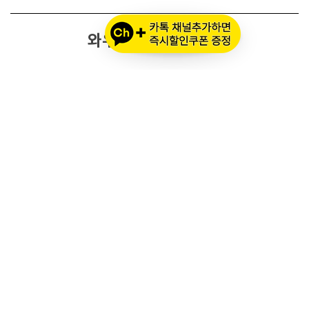
와우모터스 고객센터
1661-2082
온라인몰 ARS 1번
오프라인 ARS 2번
주문배송조회
세나 블루투스 정품 등록
세나 A/S 접수
알파인스타즈 정품등록
오프라인 매장 영업 시간
메인 시즌 (3월 ~ 11월)