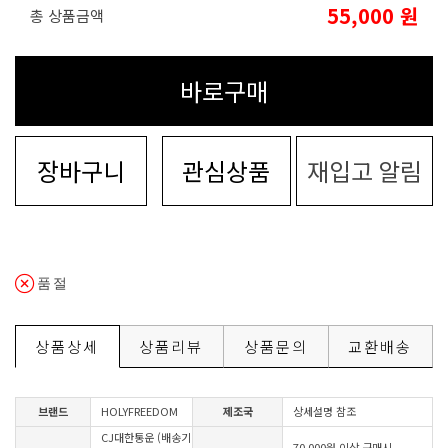
55,000
원
총 상품금액
바로구매
장바구니
관심상품
재입고 알림
품절
상품상세
상품리뷰
상품문의
교환배송
브랜드
HOLYFREEDOM
제조국
상세설명 참조
CJ대한통운 (배송기
70,000원 이상 구매시