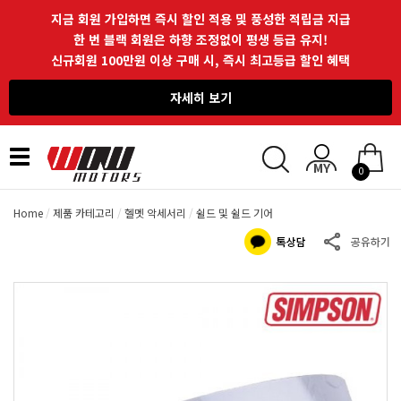
지금 회원 가입하면 즉시 할인 적용 및 풍성한 적립금 지급
한 번 블랙 회원은 하향 조정없이 평생 등급 유지!
신규회원 100만원 이상 구매 시, 즉시 최고등급 할인 혜택
자세히 보기
Toggle
0
navigation
Home
제품 카테고리
헬멧 악세서리
쉴드 및 쉴드 기어