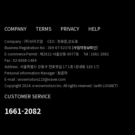
COMPANY
TERMS
PRIVACY
HELP
Company : (주)브리즈업
CEO : 장용준,강도호
Business Registration No : 369-87-02378
[사업자정보확인]
E-commerce Permit : 제2022-서울강동-0077호
Tel : 1661-2082
Fax : 02-6008-1404
Address : 서울특별시 강동구 천호옛길 17 1층 (성내동 320-17)
Personal information Manager : 황준하
E-mail : wowmotors123@naver.com
Copyright 2024. e-wowmotors Inc. All rights reserved. (with LOGNET)
CUSTOMER SERVICE
1661-2082