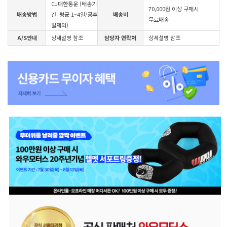
CJ대한통운 (배송기
70,000원 이상 구매시
배송방법
간: 평균 1~4일/공휴
배송비
무료배송
일제외)
A/S안내
상세설명 참조
담당자 연락처
상세설명 참조