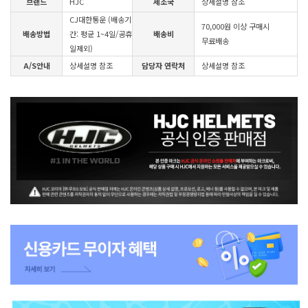
브랜드
HJC
제조국
상세설명 참조
CJ대한통운 (배송기
70,000원 이상 구매시
배송방법
간: 평균 1~4일/공휴
배송비
무료배송
일제외)
A/S안내
상세설명 참조
담당자 연락처
상세설명 참조