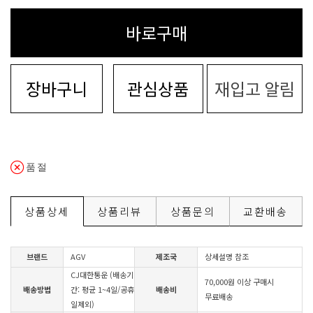
바로구매
장바구니
관심상품
재입고 알림
품절
상품상세
상품리뷰
상품문의
교환배송
브랜드
AGV
제조국
상세설명 참조
CJ대한통운 (배송기
70,000원 이상 구매시
배송방법
간: 평균 1~4일/공휴
배송비
무료배송
일제외)