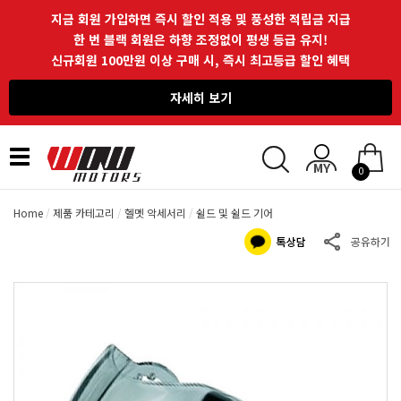
지금 회원 가입하면 즉시 할인 적용 및 풍성한 적립금 지급
한 번 블랙 회원은 하향 조정없이 평생 등급 유지!
신규회원 100만원 이상 구매 시, 즉시 최고등급 할인 혜택
자세히 보기
Toggle
0
navigation
Home
제품 카테고리
헬멧 악세서리
쉴드 및 쉴드 기어