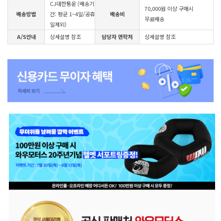
CJ대한통운 (배송기
70,000원 이상 구매시
배송방법
간: 평균 1~4일/공휴
배송비
무료배송
일제외)
A/S안내
상세설명 참조
담당자 연락처
상세설명 참조