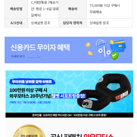
CJ대한통운 (배송기
70,000원 이상 구매시
배송방법
간: 평균 1~4일/공휴
배송비
무료배송
일제외)
A/S안내
상세설명 참조
담당자 연락처
상세설명 참조