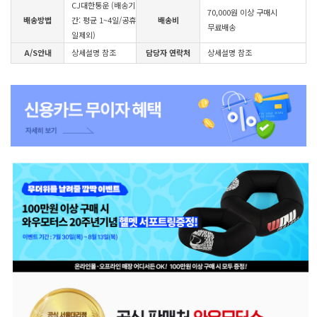
CJ대한통운 (배송기
70,000원 이상 구매시
배송방법
간: 평균 1~4일/공휴
배송비
무료배송
일제외)
A/S안내
상세설명 참조
담당자 연락처
상세설명 참조