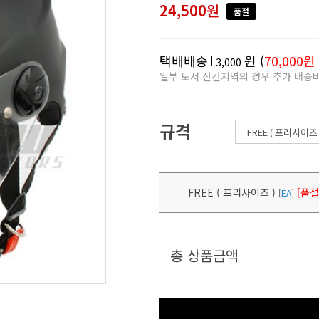
24,500원
품절
택배배송
원 (
70,000원
3,000
일부 도서 산간지역의 경우 추가 배송
규격
FREE ( 프리사이즈 )
[품절
[
EA
]
총 상품금액