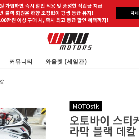
원 가입하면 즉시 할인 적용 및 풍성한 적립금 지급
 번 블랙 회원은 하향 조정없이 평생 등급 유지!
자세
00만원 이상 구매 시, 즉시 최고 등급 할인 혜택까지!
커뮤니티
와울렛 (세일관)
데칼
MOTOstk
오토바이 스티커
라막 블랙 데칼 키