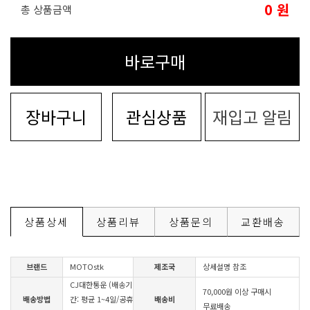
0
원
총 상품금액
바로구매
장바구니
관심상품
재입고 알림
상품상세
상품리뷰
상품문의
교환배송
브랜드
MOTOstk
제조국
상세설명 참조
CJ대한통운 (배송기
70,000원 이상 구매시
배송방법
간: 평균 1~4일/공휴
배송비
무료배송