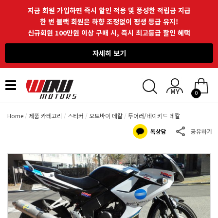
지금 회원 가입하면 즉시 할인 적용 및 풍성한 적립금 지급
한 번 블랙 회원은 하향 조정없이 평생 등급 유지!
신규회원 100만원 이상 구매 시, 즉시 최고등급 할인 혜택
자세히 보기
Toggle
0
navigation
Home
제품 카테고리
스티커
오토바이 데칼
투어러/네이키드 데칼