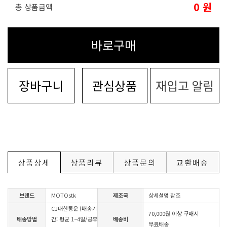
0
원
총 상품금액
바로구매
장바구니
관심상품
재입고 알림
상품상세
상품리뷰
상품문의
교환배송
브랜드
MOTOstk
제조국
상세설명 참조
CJ대한통운 (배송기
70,000원 이상 구매시
배송방법
간: 평균 1~4일/공휴
배송비
무료배송