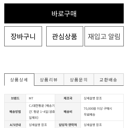
바로구매
장바구니
관심상품
재입고 알림
상품상세
상품리뷰
상품문의
교환배송
브랜드
MT
제조국
상세설명 참조
CJ대한통운 (배송기
70,000원 이상 구매시
배송방법
간: 평균 1~4일/공휴
배송비
무료배송
일제외)
A/S안내
상세설명 참조
담당자 연락처
상세설명 참조