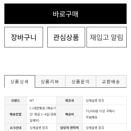
바로구매
장바구니
관심상품
재입고 알림
상품상세
상품리뷰
상품문의
교환배송
브랜드
MT
제조국
상세설명 참조
CJ대한통운 (배송기
70,000원 이상 구매시
배송방법
간: 평균 1~4일/공휴
배송비
무료배송
일제외)
A/S안내
상세설명 참조
담당자 연락처
상세설명 참조