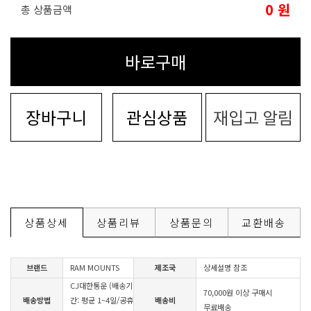
0
원
총 상품금액
바로구매
장바구니
관심상품
재입고 알림
상품상세
상품리뷰
상품문의
교환배송
브랜드
RAM MOUNTS
제조국
상세설명 참조
CJ대한통운 (배송기
70,000원 이상 구매시
배송방법
간: 평균 1~4일/공휴
배송비
무료배송