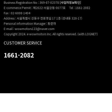
Business Registration No : 369-87-02378
[사업자정보확인]
E-commerce Permit : 제2022-서울강동-0077호
Tel : 1661-2082
Fax : 02-6008-1404
Address : 서울특별시 강동구 천호옛길 17 1층 (성내동 320-17)
Personal information Manager : 황준하
E-mail : wowmotors123@naver.com
Copyright 2024. e-wowmotors Inc. All rights reserved. (with LOGNET)
CUSTOMER SERVICE
1661-2082