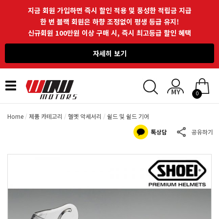
지금 회원 가입하면 즉시 할인 적용 및 풍성한 적립금 지급
한 번 블랙 회원은 하향 조정없이 평생 등급 유지!
신규회원 100만원 이상 구매 시, 즉시 최고등급 할인 혜택
자세히 보기
Toggle
0
navigation
Home
제품 카테고리
헬멧 악세서리
쉴드 및 쉴드 기어