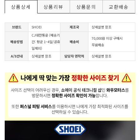
상품상세
상품리뷰
상품문의
교환배송
브랜드
SHOEI
제조국
상세설명 참조
CJ대한통운 (배송기
70,000원 이상 구매시
배송방법
간: 평균 1~4일/공휴
배송비
무료배송
일제외)
A/S안내
상세설명 참조
담당자 연락처
상세설명 참조