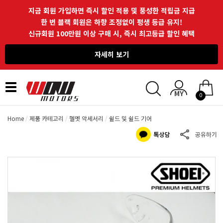
지금 회원 가입하면 즉시 할인 적용 및 풍성한 적립금 지급
한 번 블랙 회원은 하향 조정없이 평생 등급 유지!
신규회원 100만원 이상 구매 시, 즉시 최고등급 할인 혜택
자세히 보기
Toggle
0
navigation
Home
제품 카테고리
헬멧 악세서리
쉴드 및 쉴드 기어