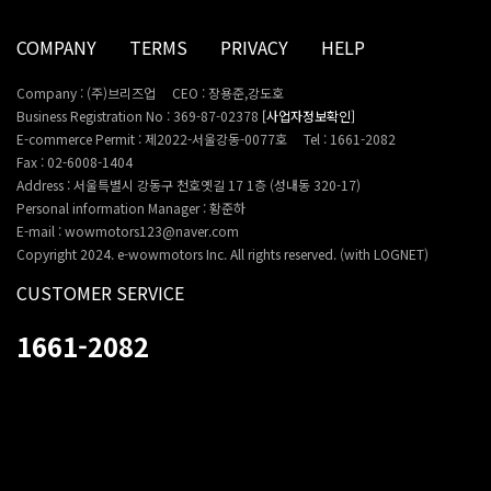
COMPANY
TERMS
PRIVACY
HELP
Company : (주)브리즈업
CEO : 장용준,강도호
Business Registration No : 369-87-02378
[사업자정보확인]
E-commerce Permit : 제2022-서울강동-0077호
Tel : 1661-2082
Fax : 02-6008-1404
Address : 서울특별시 강동구 천호옛길 17 1층 (성내동 320-17)
Personal information Manager : 황준하
E-mail : wowmotors123@naver.com
Copyright 2024. e-wowmotors Inc. All rights reserved. (with LOGNET)
CUSTOMER SERVICE
1661-2082