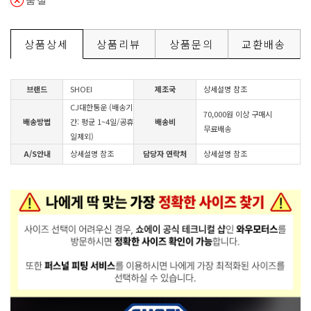
품절
상품상세
상품리뷰
상품문의
교환배송
브랜드
SHOEI
제조국
상세설명 참조
CJ대한통운 (배송기
70,000원 이상 구매시
배송방법
간: 평균 1~4일/공휴
배송비
무료배송
일제외)
A/S안내
상세설명 참조
담당자 연락처
상세설명 참조