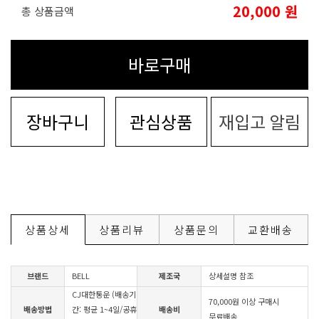
20,000
원
총 상품금액
바로구매
장바구니
관심상품
재입고 알림
상품상세
상품리뷰
상품문의
교환배송
브랜드
BELL
제조국
상세설명 참조
CJ대한통운 (배송기
70,000원 이상 구매시
배송방법
간: 평균 1~4일/공휴
배송비
무료배송