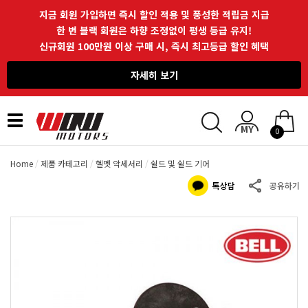
지금 회원 가입하면 즉시 할인 적용 및 풍성한 적립금 지급
한 번 블랙 회원은 하향 조정없이 평생 등급 유지!
신규회원 100만원 이상 구매 시, 즉시 최고등급 할인 혜택
자세히 보기
Toggle
0
navigation
Home
제품 카테고리
헬멧 악세서리
쉴드 및 쉴드 기어