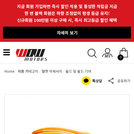
지금 회원 가입하면 즉시 할인 적용 및 풍성한 적립금 지급
한 번 블랙 회원은 하향 조정없이 평생 등급 유지!
신규회원 100만원 이상 구매 시, 즉시 최고등급 할인 혜택
자세히 보기
Toggle
0
navigation
Home
제품 카테고리
헬멧 악세서리
쉴드 및 쉴드 기어