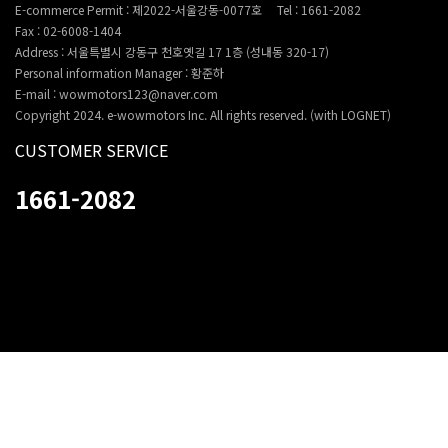
E-commerce Permit : 제2022-서울강동-0077호
Tel : 1661-2082
Fax : 02-6008-1404
Address : 서울특별시 강동구 천호옛길 17 1층 (성내동 320-17)
Personal information Manager : 황준하
E-mail : wowmotors123@naver.com
Copyright 2024. e-wowmotors Inc. All rights reserved. (with LOGNET)
CUSTOMER SERVICE
1661-2082