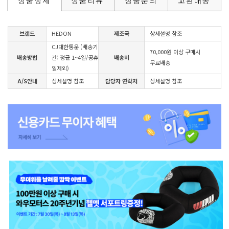
상품상세
상품리뷰
상품문의
교환배송
브랜드
HEDON
제조국
상세설명 참조
CJ대한통운 (배송기
70,000원 이상 구매시
배송방법
간: 평균 1~4일/공휴
배송비
무료배송
일제외)
A/S안내
상세설명 참조
담당자 연락처
상세설명 참조