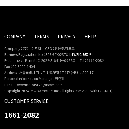
COMPANY
TERMS
PRIVACY
HELP
Company : (주)브리즈업
CEO : 장용준,강도호
Business Registration No : 369-87-02378
[사업자정보확인]
E-commerce Permit : 제2022-서울강동-0077호
Tel : 1661-2082
Fax : 02-6008-1404
Address : 서울특별시 강동구 천호옛길 17 1층 (성내동 320-17)
Personal information Manager : 황준하
E-mail : wowmotors123@naver.com
Copyright 2024. e-wowmotors Inc. All rights reserved. (with LOGNET)
CUSTOMER SERVICE
1661-2082