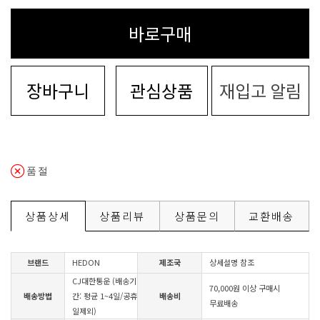
바로구매
장바구니
관심상품
재입고 알림
품절
상품상세
상품리뷰
상품문의
교환배송
브랜드
HEDON
제조국
상세설명 참조
CJ대한통운 (배송기
70,000원 이상 구매시
배송방법
간: 평균 1~4일/공휴
배송비
무료배송
일제외)