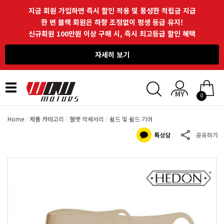
지금 회원 가입하면 즉시 할인 적용 및 풍성한 적립금 지급
한 번 블랙 회원은 하향 조정없이 평생 등급 유지!
신규회원 100만원 이상 구매 시, 즉시 최고등급 할인 혜택
자세히 보기
Toggle
0
navigation
Home
제품 카테고리
헬멧 악세서리
쉴드 및 쉴드 기어