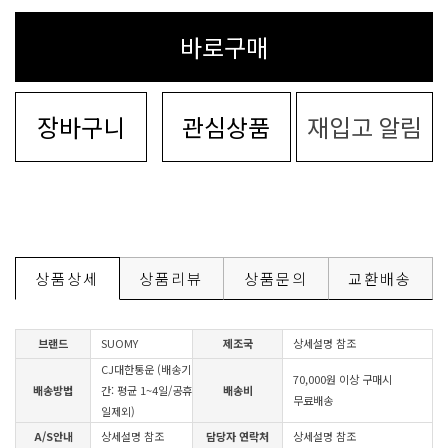
바로구매
장바구니
관심상품
재입고 알림
상품상세
상품리뷰
상품문의
교환배송
브랜드
SUOMY
제조국
상세설명 참조
CJ대한통운 (배송기
70,000원 이상 구매시
배송방법
간: 평균 1~4일/공휴
배송비
무료배송
일제외)
A/S안내
상세설명 참조
담당자 연락처
상세설명 참조