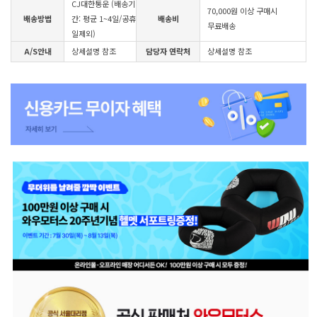
CJ대한통운 (배송기
70,000원 이상 구매시
배송방법
간: 평균 1~4일/공휴
배송비
무료배송
일제외)
A/S안내
상세설명 참조
담당자 연락처
상세설명 참조