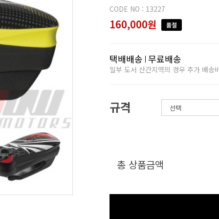
CODE NO : 13227
160,000원
품절
택배배송
무료배송
일부 도서 산간지역의 경우 추가 배송
규격
총 상품금액