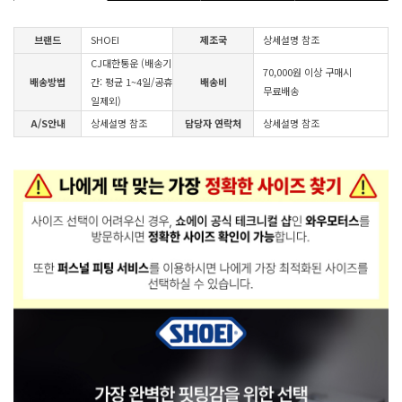
브랜드
SHOEI
제조국
상세설명 참조
CJ대한통운 (배송기
70,000원 이상 구매시
배송방법
간: 평균 1~4일/공휴
배송비
무료배송
일제외)
A/S안내
상세설명 참조
담당자 연락처
상세설명 참조