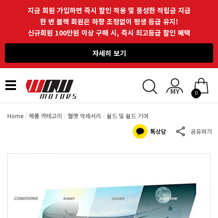
지금 회원 가입하면 즉시 할인 적용 및 풍성한 적립금 지급
한 번 블랙 회원은 하향 조정없이 평생 등급 유지!
신규회원 100만원 이상 구매 시, 즉시 최고등급 할인 혜택
자세히 보기
Toggle
0
navigation
Home
제품 카테고리
헬멧 악세서리
쉴드 및 쉴드 기어