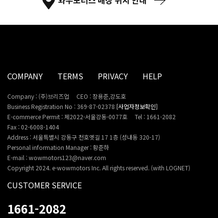
COMPANY
TERMS
PRIVACY
HELP
Company : (주)브리즈업
CEO : 장용준,강도호
Business Registration No : 369-87-02378
[사업자정보확인]
E-commerce Permit : 제2022-서울강동-0077호
Tel : 1661-2082
Fax : 02-6008-1404
Address : 서울특별시 강동구 천호옛길 17 1층 (성내동 320-17)
Personal information Manager : 황준하
E-mail : wowmotors123@naver.com
Copyright 2024. e-wowmotors Inc. All rights reserved. (with LOGNET)
CUSTOMER SERVICE
1661-2082