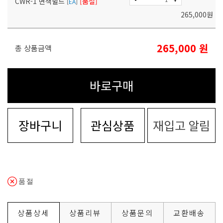
CWR-1 변색쉴드
[품절]
[
EA
]
265,000
원
265,000
원
총 상품금액
바로구매
장바구니
관심상품
재입고 알림
품절
상품상세
상품리뷰
상품문의
교환배송