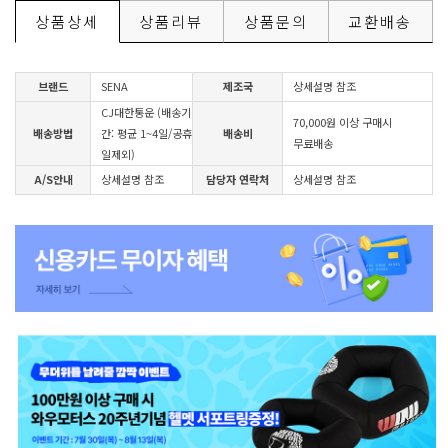
상품상세
상품리뷰
상품문의
교환배송
브랜드
SENA
제조국
상세설명 참조
CJ대한통운 (배송기
70,000원 이상 구매시
배송방법
간: 평균 1~4일/공휴
배송비
무료배송
일제외)
A/S안내
상세설명 참조
담당자 연락처
상세설명 참조