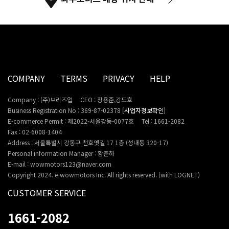
COMPANY
TERMS
PRIVACY
HELP
Company : (주)브리즈업
CEO : 장용준,강도호
Business Registration No : 369-87-02378
[사업자정보확인]
E-commerce Permit : 제2022-서울강동-0077호
Tel : 1661-2082
Fax : 02-6008-1404
Address : 서울특별시 강동구 천호옛길 17 1층 (성내동 320-17)
Personal information Manager : 황준하
E-mail : wowmotors123@naver.com
Copyright 2024. e-wowmotors Inc. All rights reserved. (with LOGNET)
CUSTOMER SERVICE
1661-2082