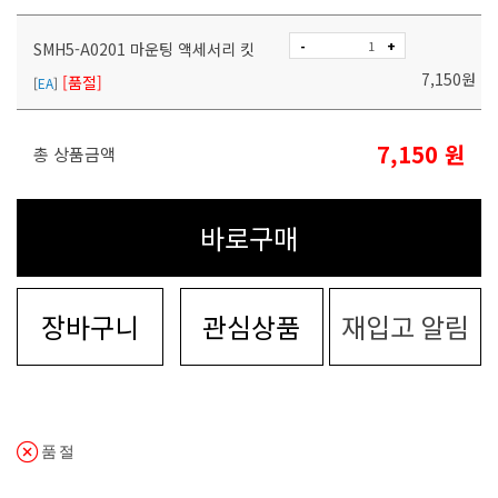
-
+
SMH5-A0201 마운팅 액세서리 킷
7,150
원
[품절]
[
EA
]
7,150
원
총 상품금액
바로구매
장바구니
관심상품
재입고 알림
품절