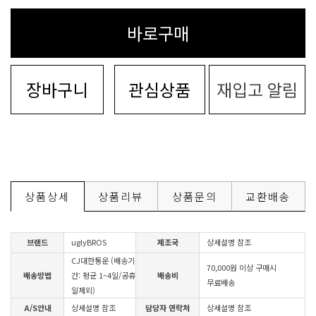
바로구매
장바구니
관심상품
재입고 알림
상품상세
상품리뷰
상품문의
교환배송
브랜드
uglyBROS
제조국
상세설명 참조
CJ대한통운 (배송기
70,000원 이상 구매시
배송방법
간: 평균 1~4일/공휴
배송비
무료배송
일제외)
A/S안내
상세설명 참조
담당자 연락처
상세설명 참조