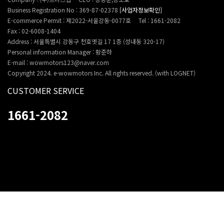
Business Registration No : 369-87-02378
[사업자정보확인]
E-commerce Permit : 제2022-서울강동-0077호
Tel : 1661-2082
Fax : 02-6008-1404
Address : 서울특별시 강동구 천호옛길 17 1층 (성내동 320-17)
Personal information Manager : 황준하
E-mail : wowmotors123@naver.com
Copyright 2024. e-wowmotors Inc. All rights reserved. (with LOGNET)
CUSTOMER SERVICE
1661-2082