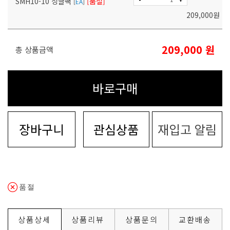
SMH10-10 싱글팩
[품절]
[
EA
]
209,000
원
209,000
원
총 상품금액
바로구매
장바구니
관심상품
재입고 알림
품절
상품상세
상품리뷰
상품문의
교환배송