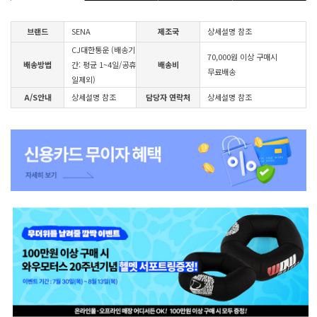
브랜드
SENA
제조국
상세설명 참조
CJ대한통운 (배송기
70,000원 이상 구매시
배송방법
간: 평균 1~4일/공휴
배송비
무료배송
일제외)
A/S안내
상세설명 참조
담당자 연락처
상세설명 참조