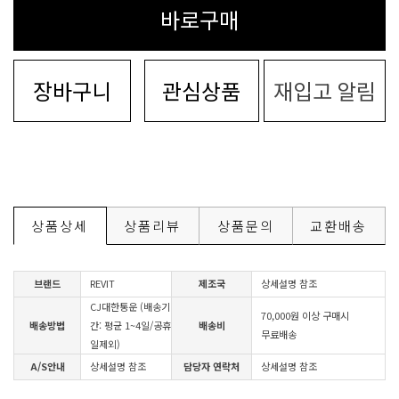
바로구매
장바구니
관심상품
재입고 알림
상품상세
상품리뷰
상품문의
교환배송
브랜드
REVIT
제조국
상세설명 참조
CJ대한통운 (배송기
70,000원 이상 구매시
배송방법
간: 평균 1~4일/공휴
배송비
무료배송
일제외)
A/S안내
상세설명 참조
담당자 연락처
상세설명 참조