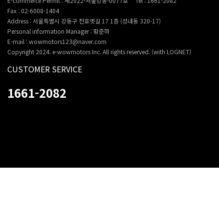
E-commerce Permit : 제2022-서울강동-0077호
Tel : 1661-2082
Fax : 02-6008-1404
Address : 서울특별시 강동구 천호옛길 17 1층 (성내동 320-17)
Personal information Manager : 황준하
E-mail : wowmotors123@naver.com
Copyright 2024. e-wowmotors Inc. All rights reserved. (with LOGNET)
CUSTOMER SERVICE
1661-2082