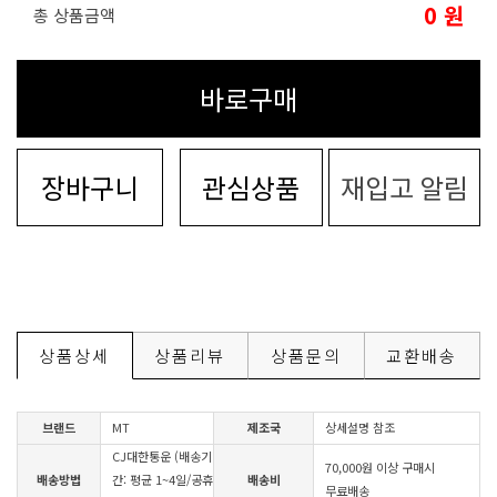
0
원
총 상품금액
바로구매
장바구니
관심상품
재입고 알림
상품상세
상품리뷰
상품문의
교환배송
브랜드
MT
제조국
상세설명 참조
CJ대한통운 (배송기
70,000원 이상 구매시
배송방법
간: 평균 1~4일/공휴
배송비
무료배송