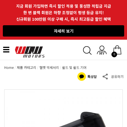
지금 회원 가입하면 즉시 할인 적용 및 풍성한 적립금 지급
한 번 블랙 회원은 하향 조정없이 평생 등급 유지!
신규회원 100만원 이상 구매 시, 즉시 최고등급 할인 혜택
자세히 보기
Toggle
0
navigation
Home
제품 카테고리
헬멧 악세서리
쉴드 및 쉴드 기어