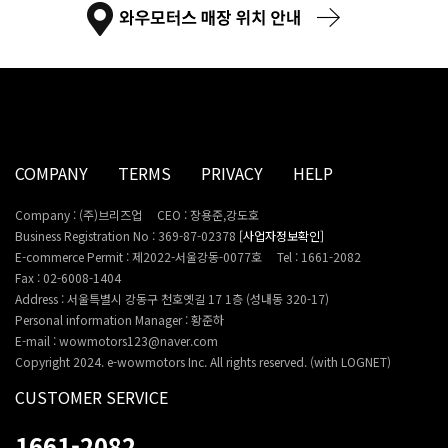
COMPANY
TERMS
PRIVACY
HELP
Company : (주)브리즈업
CEO : 장용준,강도호
Business Registration No : 369-87-02378
[사업자정보확인]
E-commerce Permit : 제2022-서울강동-0077호
Tel : 1661-2082
Fax : 02-6008-1404
Address : 서울특별시 강동구 천호옛길 17 1층 (성내동 320-17)
Personal information Manager : 황준하
E-mail : wowmotors123@naver.com
Copyright 2024. e-wowmotors Inc. All rights reserved. (with LOGNET)
CUSTOMER SERVICE
1661-2082