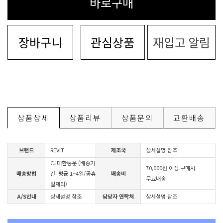
바로구매
장바구니
관심상품
재입고 알림
상품상세
상품리뷰
상품문의
교환배송
브랜드
REVIT
제조국
상세설명 참조
CJ대한통운 (배송기
70,000원 이상 구매시
배송방법
간: 평균 1~4일/공휴
배송비
무료배송
일제외)
A/S안내
상세설명 참조
담당자 연락처
상세설명 참조